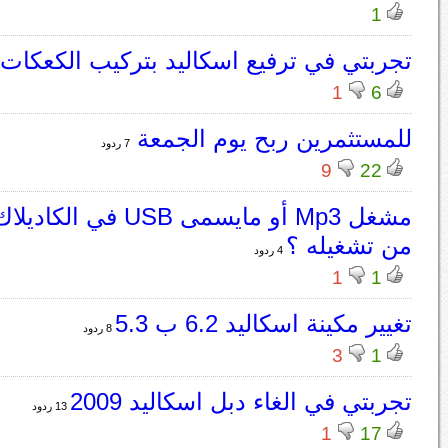
1
تجربتي في ترفيع اسكاليد بتركيب الكعكات
1
6
للمستثمرين ربح يوم الجمعة
7 ردود
9
22
مشغل Mp3 أو مايسمى USB في
من تشغيله ؟
4 ردود
1
1
تغيير مكينة اسكاليد 6.2 ب 5.3
8 ردود
3
1
تجربتي في الغاء دبل اسكاليد 2009
13 ردود
1
17