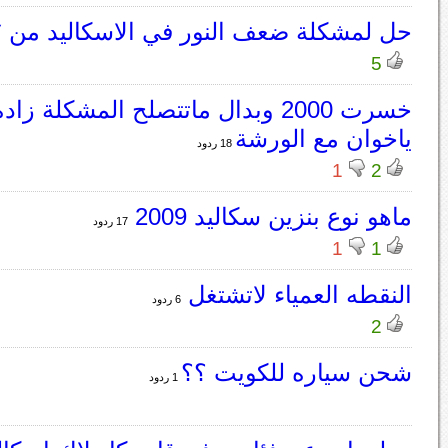
حل لمشكلة ضعف النور في الاسكاليد من ٧
5
خسرت 2000 وبدال ماتتصلح المشكلة زا
ياخوان مع الورشة
18 ردود
1
2
ماهو نوع بنزين سكاليد 2009
17 ردود
1
1
النقطه العمياء لاتشتغل
6 ردود
2
شحن سياره للكويت ؟؟
1 ردود