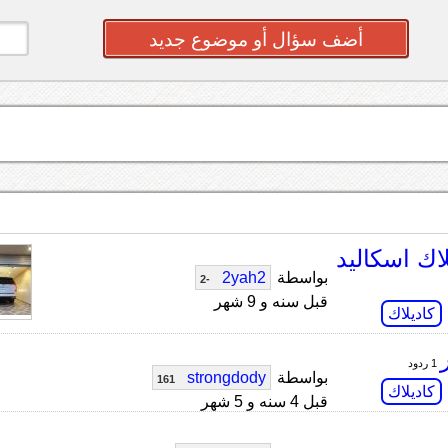
أضف سؤال أو موضوع جديد
اك اسكاليد
بواسطة
2yah2
-2
قبل سنه و 9 شهر
كاديلاك
1 ردود
بواسطة
strongdody
161
كاديلاك
قبل 4 سنه و 5 شهر