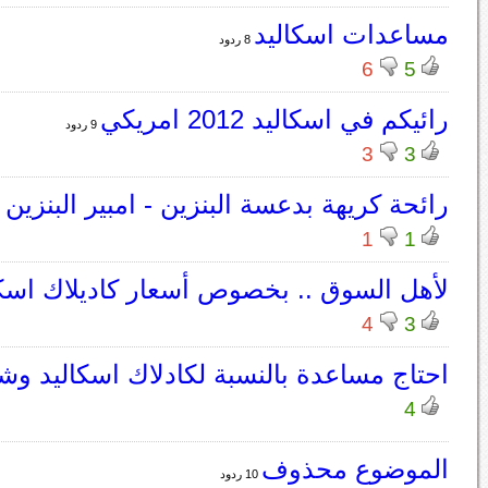
مساعدات اسكاليد
8 ردود
6
5
رائيكم في اسكاليد 2012 امريكي
9 ردود
3
3
رائحة كريهة بدعسة البنزين - امبير البنزين
1
1
لأهل السوق .. بخصوص أسعار كاديلاك اسكا
4
3
احتاج مساعدة بالنسبة لكادلاك اسكاليد وش
4
الموضوع محذوف
10 ردود